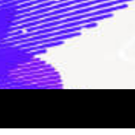
<DIV DATA-MSP DATA-TYPE='MEDIA' DATA-
ID='617C3B17F341A60835F62659' DATA-
PLAYER='5FC55BC4DB4C2608149917E8'><SCRIPT
TYPE='TEXT/JAVASCRIPT'
SRC='HTTPS://PLAYER.CDN.MDSTRM.COM/LIGHTNING_PLAYER
</SCRIPT></DIV>